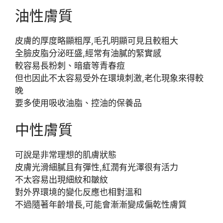
油性膚質
皮膚的厚度略顯粗厚,毛孔明顯可見且較粗大
全臉皮脂分泌旺盛,經常有油膩的緊實感
較容易長粉刺、暗瘡等青春痘
但也因此不太容易受外在環境刺激,老化現象來得較
晚
要多使用吸收油脂、控油的保養品
中性膚質
可說是非常理想的肌膚狀態
皮膚光滑細膩且有彈性,紅潤有光澤很有活力
不太容易出現細紋和皺紋
對外界環境的變化反應也相對溫和
不過隨著年齡增長,可能會漸漸變成偏乾性膚質