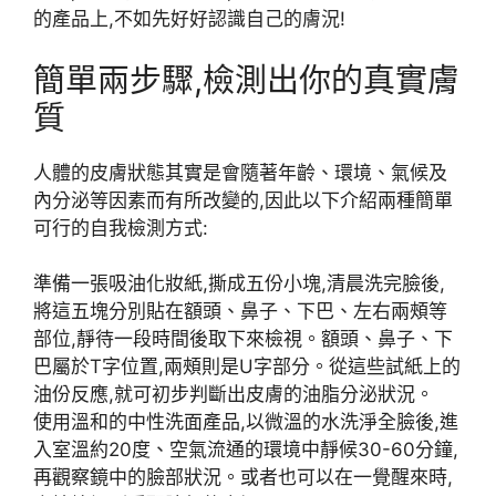
的產品上,不如先好好認識自己的膚況!
簡單兩步驟,檢測出你的真實膚
質
人體的皮膚狀態其實是會隨著年齡、環境、氣候及
內分泌等因素而有所改變的,因此以下介紹兩種簡單
可行的自我檢測方式:
準備一張吸油化妝紙,撕成五份小塊,清晨洗完臉後,
將這五塊分別貼在額頭、鼻子、下巴、左右兩頰等
部位,靜待一段時間後取下來檢視。額頭、鼻子、下
巴屬於T字位置,兩頰則是U字部分。從這些試紙上的
油份反應,就可初步判斷出皮膚的油脂分泌狀況。
使用溫和的中性洗面產品,以微溫的水洗淨全臉後,進
入室溫約20度、空氣流通的環境中靜候30-60分鐘,
再觀察鏡中的臉部狀況。或者也可以在一覺醒來時,