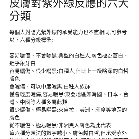
皮膚對紫外線反應的六大
分類
每個人對陽光紫外線的承受能力也不盡相同,可參考
以下六種分級標準:
容易曬傷、不會曬黑:典型的白種人,膚色極為蒼白、
近乎象牙白
容易曬傷、很少曬黑:白種人,但比上一級略深的白皙
膚色
會曬傷、可以中度曬黑:白種人族群
僅會輕度曬傷,容易曬黑:東亞地區如韓國、日本、台
灣、中國等人種多屬此類
很少曬傷、極易曬黑:來自拉丁美洲、印度等地區的
膚色
從不曬傷、極易曬黑:非洲黑人膚色為此代表
這六種分類法的數字越小、膚色越白皙,但承受紫外