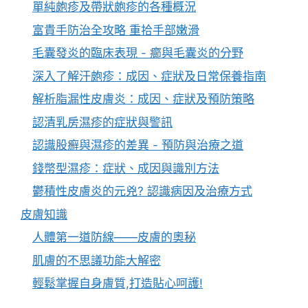
單純皰疹及帶狀皰疹的各種概況
富貴手防治全攻略 重拾手部嫩滑
毛囊發炎的臨床表現 - 癤與毛囊炎的分野
深入了解汗皰疹：成因、症狀及日常保養指南
解析脂漏性皮膚炎：成因、症狀及預防策略
認清乳房濕疹的症狀與警訊
認識股癬與濕疹的差異 - 預防與治療之道
錢幣型濕疹：症狀、成因與識別方法
鬱積性皮膚炎的元兇? 認識病因及治療方式
皮膚知識
人體第一道防線——皮膚的奧秘
肌膚的不思議功能大解密
輕鬆掌握自身膚質,打造貼心呵護!