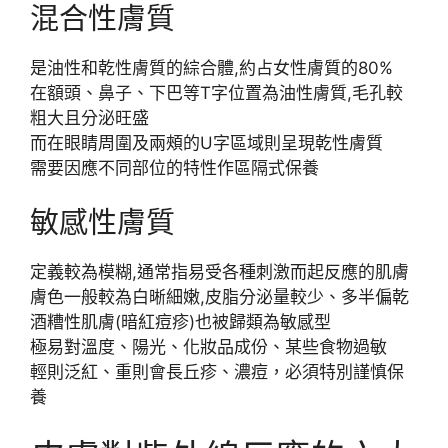
混合性膚質
是油性和乾性膚質的綜合體,約占女性膚質的80%
在額頭、鼻子、下巴等T字位置為油性膚質,毛孔較
粗大且分泌旺盛
而在眼睛周圍及兩頰的U字區域則呈現乾性膚質
需要因應不同部位的特性作區隔式保養
敏感性膚質
定義較為模糊,通常指易受各種刺激而起反應的肌膚
膚色一般較為白晰細嫩,皮脂分泌量較少、多半偏乾
酒糟性肌膚(暗紅痘疹)也被歸類為敏感型
極易對溫度、陽光、化妝品成份、某些食物過敏
輕則泛紅、重則會長丘疹、濃痘，必須特別謹慎保
養