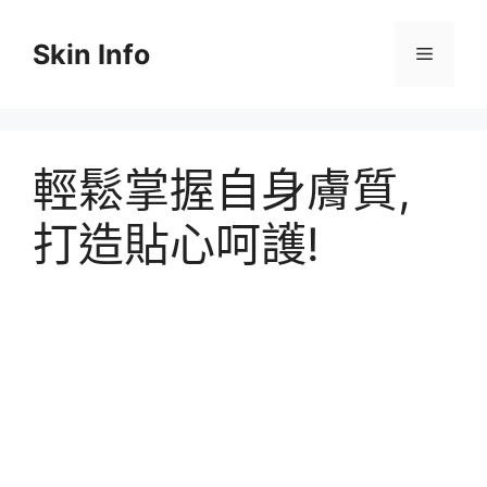
跳
至
Skin Info
選
主
要
單
內
容
輕鬆掌握自身膚質,
打造貼心呵護!