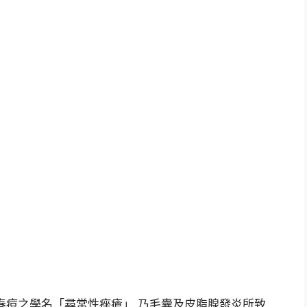
春痘之學名「尋常性痤瘡」,乃毛囊及皮脂腺發炎所致