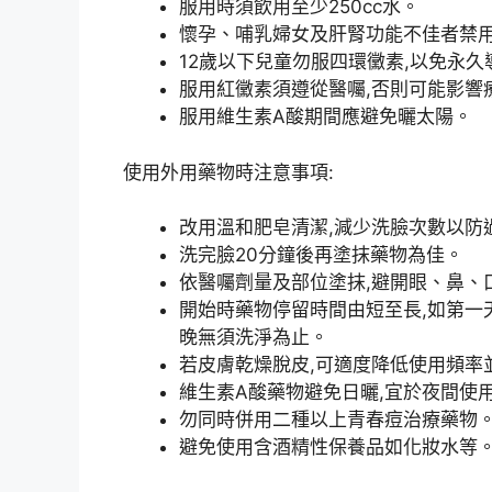
服用時須飲用至少250cc水。
懷孕、哺乳婦女及肝腎功能不佳者禁
12歲以下兒童勿服四環黴素,以免永
服用紅黴素須遵從醫囑,否則可能影響
服用維生素A酸期間應避免曬太陽。
使用外用藥物時注意事項:
改用溫和肥皂清潔,減少洗臉次數以防
洗完臉20分鐘後再塗抹藥物為佳。
依醫囑劑量及部位塗抹,避開眼、鼻、
開始時藥物停留時間由短至長,如第一天
晚無須洗淨為止。
若皮膚乾燥脫皮,可適度降低使用頻率
維生素A酸藥物避免日曬,宜於夜間使
勿同時併用二種以上青春痘治療藥物
避免使用含酒精性保養品如化妝水等