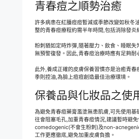
青春痘之順勢治癒
許多病患在紅腫痘痘暫減或季節改變如秋冬油
整的青春痘療程約需半年時間,包括消除發炎
粉刺猶如定時炸彈,隨著壓力、飲食、睡眠失
無預警復發。因此,青春痘治療時應有足夠耐
此外,養成正確的皮膚保養習慣亦是治癒青春
季則控油,為臉上痘痘創造最佳治療環境。
保養品與化妝品之使
為避免青春痘藥膏濫塗無患肌膚,可先使用基
往會阻塞毛孔,加重青春痘情況,建議暫時避免
comedogenic(不會生粉刺)及non-acn
工作更應徹底,避免加重皮膚負擔。