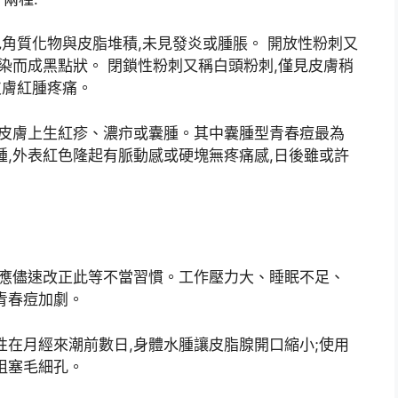
色角質化物與皮脂堆積,未見發炎或腫脹。 開放性粉刺又
染而成黑點狀。 閉鎖性粉刺又稱白頭粉刺,僅見皮膚稍
皮膚紅腫疼痛。
,皮膚上生紅疹、濃疖或囊腫。其中囊腫型青春痘最為
腫,外表紅色隆起有脈動感或硬塊無疼痛感,日後雖或許
,應儘速改正此等不當習慣。工作壓力大、睡眠不足、
青春痘加劇。
性在月經來潮前數日,身體水腫讓皮脂腺開口縮小;使用
阻塞毛細孔。