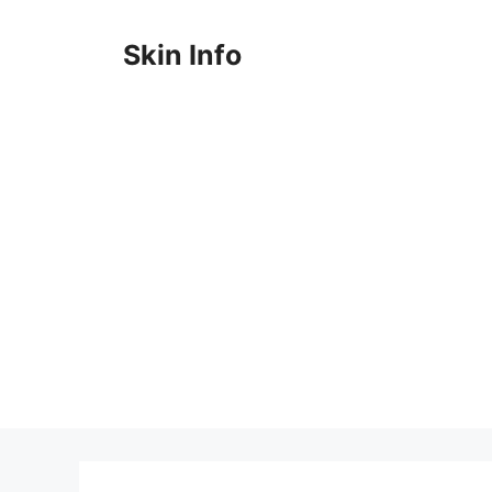
跳
至
Skin Info
主
要
內
容