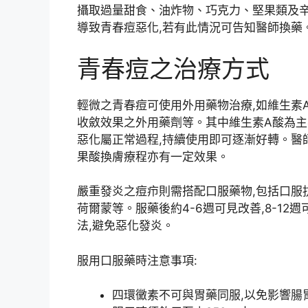
攝取過量甜食、油炸物、巧克力、堅果類及辛
導致青春痘惡化,若有此情況可告知醫師換藥
青春痘之治療方式
輕微之青春痘可使用外用藥物治療,如維生素
收斂效果之外用藥劑等。其中維生素A酸為主
惡化屬正常過程,持續使用即可逐漸好轉。醫
果酸換膚療程亦有一定效果。
嚴重發炎之痘疖則需搭配口服藥物,包括口服
荷爾蒙等。服藥後約4-6週可見改善,8-1
法,避免惡化發炎。
服用口服藥時注意事項:
四環黴素不可與胃藥同服,以免影響腸