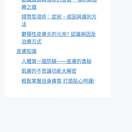
療之道
錢幣型濕疹：症狀、成因與識別方
法
鬱積性皮膚炎的元兇? 認識病因及
治療方式
皮膚知識
人體第一道防線——皮膚的奧秘
肌膚的不思議功能大解密
輕鬆掌握自身膚質,打造貼心呵護!