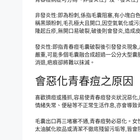
非發炎性:即為粉刺,係指毛囊阻塞,有小塊白
稱黑頭粉刺,毛孔極大且開口,因空氣氧化或污
隆起丘疹,無開口易破裂,破後則會發炎,造成
發炎性:即指青春痘毛囊破裂後引發發炎現象
嚴重,可能多個毛囊融合成超過一公分大型囊
消退,疤痕卻將難以抹滅。
會惡化青春痘之原因
喜歡擠痘或搔抓,容易使青春痘發炎狀況惡化
情緒失常、便秘等不正常生活作息,亦會導致
毛囊出口再三堵塞不通,青春痘勢必惡化。女
太油膩化妝品或清潔不徹底殘留污垢等,皆會