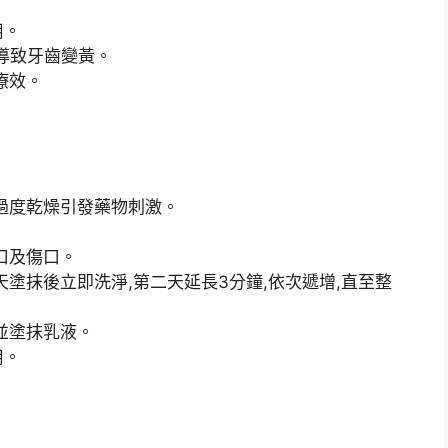
用。
久導致牙齒變黃。
療效。
過度乾燥引發藥物刺激。
口及傷口。
塗抹後立即洗淨,第二天延長3分鐘,依次遞增,直至整
並塗抹乳液。
用。
。
。