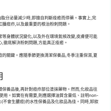
脂分泌量減少時,即擅自判斷痊癒而停藥。事實上,完
紅腫痘疖,以及最重要的根治粉刺問題。
常等身體狀況變化,以及外在環境氣候改變,皮膚便可能
心,徹底解決粉刺問題,方能真正痊癒。
痘的關鍵。應隨季節更換清潔保養品,冬季注重保濕,夏
用
礎保養品後,再針對痘疖部位塗抹藥物。然而,化妝品往
使用。如實在有需要,則應選擇油質含量低、註明non-
egenic(不會生膿痘)的水性保養品及化妝品為佳。同時,卸妝