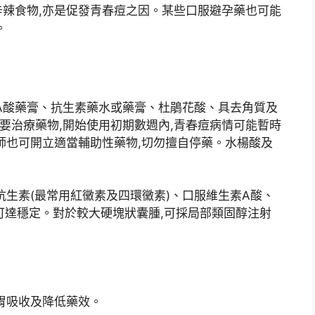
辣食物,亦是促發青春痘之因。某些口服避孕藥也可能
。
A酸藥膏、抗生素藥水或藥膏、杜鵑花酸、具去角質及
要治療藥物,開始使用初期數週內,青春痘病情可能暫時
師也可開立適當輔助性藥物,切勿擅自停藥。水楊酸及
抗生素(最常用紅黴素及四環黴素)、口服維生素A酸、
2週可達穩定。對於較大硬塊狀囊腫,可採局部類固醇注射
胃吸收及降低藥效。