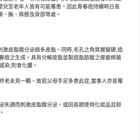
嬰兒至老年人皆有可能罹患。因此青春痘持續時日長
頰、胸、肩膀及背部等處。
刺激皮脂腺分泌過多皮脂。同時,毛孔之角質層變硬,造
青春痘之生成。具有分解皮脂並製造脂肪酸之痤瘡桿菌
感染,則會化膿。
人終老未見一顆。故若父母手足多患此症,當事人亦易罹
分泌失調而刺激皮脂腺分泌。或因長期使用化妝品且卸
。