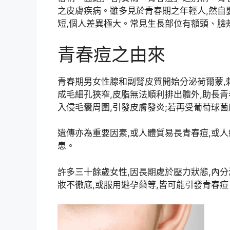
之皮膚疾病。雖多見於青春期之年輕人,然自
短,個人差異極大。常見生長部位有額頭、臉
青春痘之由來
青春期男女性腺和副腎皮質開始分泌荷爾蒙,
成毛細孔狹窄,皮脂無法順利排出體外,助長
入侵毛囊周圍,引發皮膚發炎;若再受葡萄球菌
遺傳亦為重要因素,或人體質易長青春痘,或
患。
許多三十餘歲女性,因長期處於壓力狀態,內
妝不徹底,或服用避孕藥等,皆可能引發青春痘