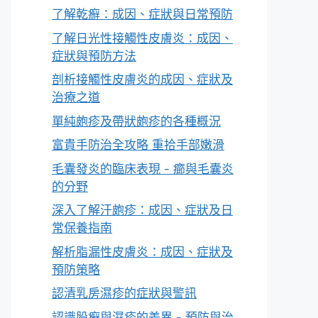
了解乾癬：成因、症狀與日常預防
了解日光性接觸性皮膚炎：成因、
症狀與預防方法
剖析接觸性皮膚炎的成因、症狀及
治療之道
單純皰疹及帶狀皰疹的各種概況
富貴手防治全攻略 重拾手部嫩滑
毛囊發炎的臨床表現 - 癤與毛囊炎
的分野
深入了解汗皰疹：成因、症狀及日
常保養指南
解析脂漏性皮膚炎：成因、症狀及
預防策略
認清乳房濕疹的症狀與警訊
認識股癬與濕疹的差異 - 預防與治