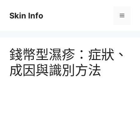
跳
至
Skin Info
選
主
要
單
內
容
錢幣型濕疹：症狀、
成因與識別方法